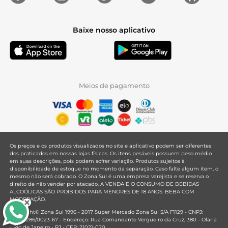
Baixe nosso aplicativo
Meios de pagamento
Os preços e os produtos visualizados no site e aplicativo podem ser diferentes
dos praticados em nossas lojas físicas. Os itens pesáveis possuem peso médio
em suas descrições, pois podem sofrer variação. Produtos sujeitos à
disponibilidade de estoque no momento da separação. Caso falte algum item, o
mesmo não será cobrado. O Zona Sul é uma empresa varejista e se reserva o
direito de não vender por atacado. A VENDA E O CONSUMO DE BEBIDAS
ALCOÓLICAS SÃO PROIBIDOS PARA MENORES DE 18 ANOS. BEBA COM
MODERAÇÃO.
Copyright© Zona Sul 1996 - 2017 Super Mercado Zona Sul S/A F1129 - CNPJ:
33.381.286/0023-67 - Endereço: Rua Comandante Vergueiro da Cruz, 380 - Olaria
- Rio de Janeiro - RJ - CEP: 21021-020