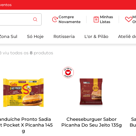
ventos
Compre
Minhas
M
Novamente
Listas
O
TERMOS MAIS
Zona Sul
Só Hoje
BUSCADOS
Rotisseria
L'or & Pilão
Ateliê 
1
º
cafe
ê viu todos os
8
produtos
2
º
papel higienico
3
º
manteiga
4
º
iogurte
5
º
detergente
6
º
azeite
7
º
leite
anduíche Pronto Sadia
Cheeseburguer Sabor
S
8
º
biscoito
t Pocket X Picanha 145
Picanha Do Seu Jeito 135g
Bu
g
9
º
chocolate