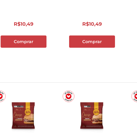
10
º
papel toalha
R$
10
,
49
R$
10
,
49
Comprar
Comprar