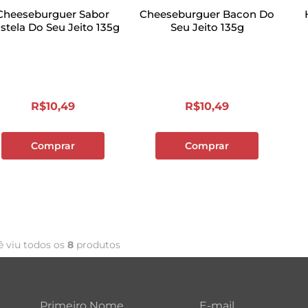
Cheeseburguer Sabor
Cheeseburguer Bacon Do
stela Do Seu Jeito 135g
Seu Jeito 135g
R$
10
,
49
R$
10
,
49
Comprar
Comprar
ê viu todos os
8
produtos