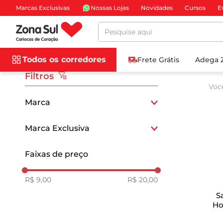
Marcas Exclusivas
Nossas Lojas
Novidades
Cursos
E
Pesquise aqui
Todos os corredores
Frete Grátis
Adega 
Filtros
Voc
Marca
SADIA
Marca Exclusiva
DO SEU JEITO
Exclusivo
Faixas de preço
SEARA ALIMENTOS
R$ 9,00
R$ 20,00
S
Ho