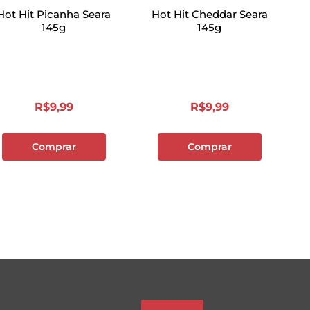
Hot Hit Picanha Seara
Hot Hit Cheddar Seara
145g
145g
R$
9
,
99
R$
9
,
99
Comprar
Comprar