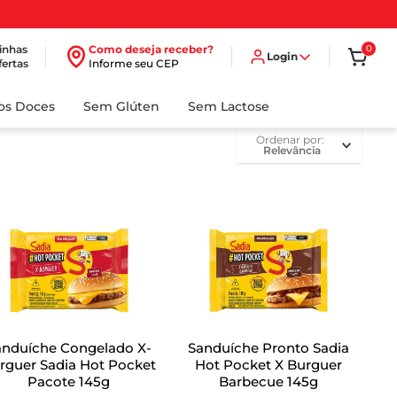
inhas
Como deseja receber?
0
Login
fertas
Informe seu CEP
dos Doces
Sem Glúten
Sem Lactose
ordenar por
Relevância
anduíche Congelado X-
Sanduíche Pronto Sadia
rguer Sadia Hot Pocket
Hot Pocket X Burguer
Pacote 145g
Barbecue 145g