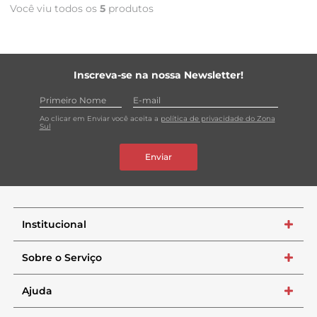
Você viu todos os
5
produtos
Inscreva-se na nossa Newsletter!
Ao clicar em Enviar você aceita a
política de privacidade do Zona
Sul
Enviar
Institucional
+
Sobre o Serviço
+
Ajuda
+