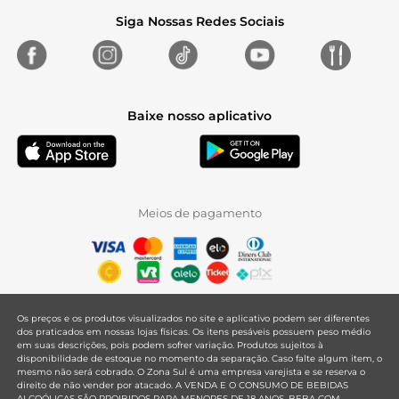
Siga Nossas Redes Sociais
Baixe nosso aplicativo
Meios de pagamento
Os preços e os produtos visualizados no site e aplicativo podem ser diferentes
dos praticados em nossas lojas físicas. Os itens pesáveis possuem peso médio
em suas descrições, pois podem sofrer variação. Produtos sujeitos à
disponibilidade de estoque no momento da separação. Caso falte algum item, o
mesmo não será cobrado. O Zona Sul é uma empresa varejista e se reserva o
direito de não vender por atacado. A VENDA E O CONSUMO DE BEBIDAS
ALCOÓLICAS SÃO PROIBIDOS PARA MENORES DE 18 ANOS. BEBA COM