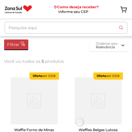
Como deseja receber?
Informe seu CEP
Pesquise aqui
ordenar por
Filtrar
Relevância
Você viu todos os
5
produtos
Oferta
até
12/08
Oferta
até
12/08
Waffle Forno de Minas
Waffles Belgas Lutosa