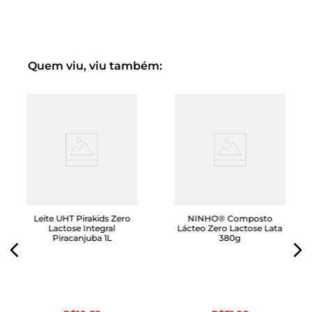
equilibrada e hábitos de vida saudáveis.
**1 copo = 31,5g de NUTREN® Active + 180 mL de leite
integral
Quem viu, viu também:
*** Valores diários de referência com base em uma dieta
de 2.000kcal ou 8.400 kJ. Seus valores diários podem ser
maiores ou menores dependendo de suas necessidades
energéticas.
Leite UHT Pirakids Zero
NINHO® Composto
Lactose Integral
Lácteo Zero Lactose Lata
Piracanjuba 1L
380g