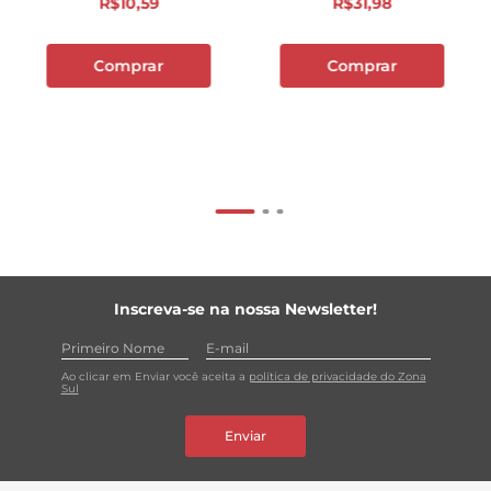
R$
10
,
59
R$
31
,
98
Comprar
Comprar
Inscreva-se na nossa Newsletter!
Ao clicar em Enviar você aceita a
política de privacidade do Zona
Sul
Enviar