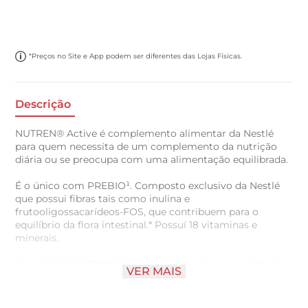
*Preços no Site e App podem ser diferentes das Lojas Físicas.
Descrição
NUTREN® Active é complemento alimentar da Nestlé
para quem necessita de um complemento da nutrição
diária ou se preocupa com uma alimentação equilibrada.
É o único com PREBIO¹. Composto exclusivo da Nestlé
que possui fibras tais como inulina e
frutooligossacarídeos-FOS, que contribuem para o
equilíbrio da flora intestinal.* Possuí 18 vitaminas e
minerais.
1 copo** de NUTREN® Active atende pelo menos 45% das
VER MAIS
necessidades diárias dos principais nutrientes***.
* Seu consumo deve estar associado a uma alimentação