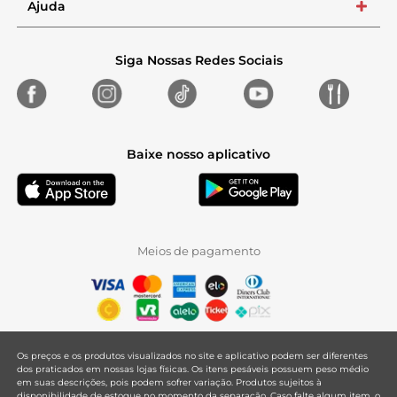
Ajuda
+
Siga Nossas Redes Sociais
Baixe nosso aplicativo
Meios de pagamento
Os preços e os produtos visualizados no site e aplicativo podem ser diferentes
dos praticados em nossas lojas físicas. Os itens pesáveis possuem peso médio
em suas descrições, pois podem sofrer variação. Produtos sujeitos à
disponibilidade de estoque no momento da separação. Caso falte algum item, o