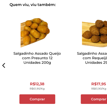
Quem viu, viu também:
Salgadinho Assado Queijo
Salgadinho Assa
com Presunto 12
com Requeijã
Unidades 200g
Unidades 2
R$
12
,
38
R$
17
,
95
R$
61
,
90
/kg
R$
61
,
90
/kg
Comprar
Comprar