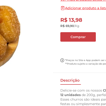
10
º
papel toalha
Adicionar produto a list
R$
13
,
98
R$
69
,
90
/kg
Comprar
*Preços no Site e App podem ser di
**Produto sujeito a variação de p
Descrição
Delicie-se com os nossos
C
12 unidades
de 200g, perfei
Esses churros são ideais pa
festas ou simplesmente par