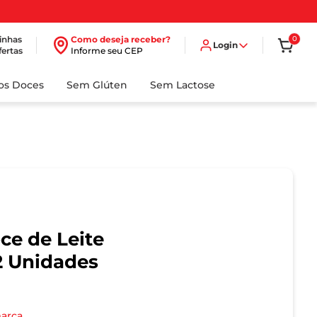
inhas
Como deseja receber?
0
Login
fertas
Informe seu CEP
dos Doces
Sem Glúten
Sem Lactose
ce de Leite
2 Unidades
marca