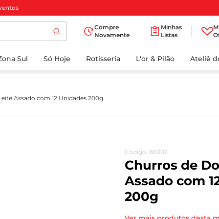
ventos
Compre
Minhas
M
Novamente
Listas
O
TERMOS MAIS
Zona Sul
Só Hoje
BUSCADOS
Rotisseria
L'or & Pilão
Ateliê 
1
º
cafe
2
º
papel higienico
Leite Assado com 12 Unidades 200g
3
º
manteiga
4
º
iogurte
5
º
detergente
Código
:
86002
6
º
azeite
Churros de Do
7
º
leite
Assado com 1
200g
8
º
biscoito
9
º
chocolate
Ver mais produtos desta 