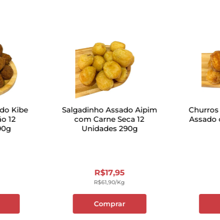
do Kibe
Salgadinho Assado Aipim
Churros
o 12
com Carne Seca 12
Assado 
90g
Unidades 290g
R$
17
,
95
R$
61
,
90
/kg
Comprar