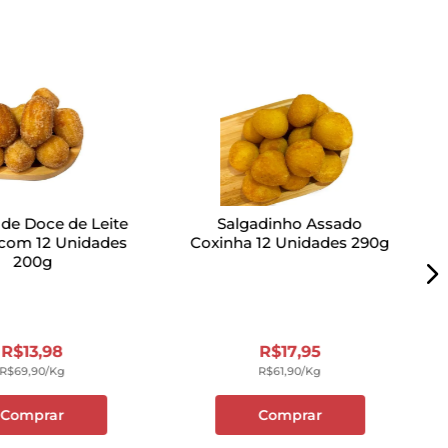
 de Doce de Leite
Salgadinho Assado
com 12 Unidades
Coxinha 12 Unidades 290g
200g
R$
13
,
98
R$
17
,
95
R$
69
,
90
/kg
R$
61
,
90
/kg
Comprar
Comprar