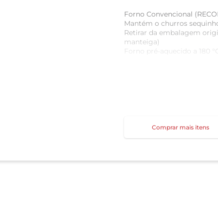
Forno Convencional (RE
Mantém o churros sequinho
Retirar da embalagem origi
manteiga)
Forno pré-aquecido a 180 °
Airfryer (RECOMENDADO)
Rápido e prático
Retirar da embalagem. Temp
Tempo 6 a 8 minutos
Dica Ideal para deixar lev
Micro-ondas
Comprar mais itens
Não recomendado, pois amo
Se necessário:
Retirar da embalagem
Aquecer por 1 a 2 minutos,