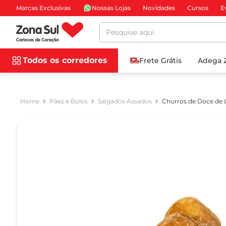
Marcas Exclusivas
Nossas Lojas
Novidades
Cursos
E
Pesquise aqui
Todos os corredores
Frete Grátis
Adega 
Pães e Bolos
Salgados Assados
Churros de Doce de 