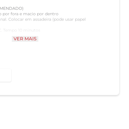
COMENDADO)
 por fora e macio por dentro
nal. Colocar em assadeira (pode usar papel
C. Tempo 10 minutos
VER MAIS
eratura: 180 °C. Distribuir no cesto sem sobrepor
emente aquecido e dourado.
lece a massa e o recheio pode superaquecer.
 apenas para consumo imediato.