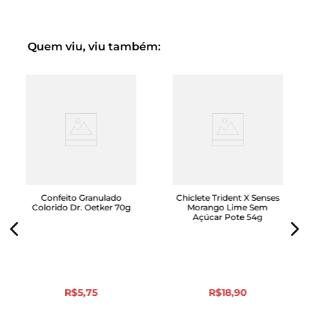
Quem viu, viu também:
Confeito Granulado
Chiclete Trident X Senses
Colorido Dr. Oetker 70g
Morango Lime Sem
Açúcar Pote 54g
R$
5
,
75
R$
18
,
90