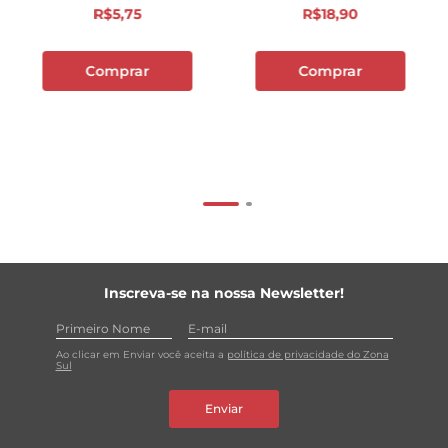
R$
5
,
75
R$
18
,
90
Comprar
Comprar
Inscreva-se na nossa Newsletter!
Ao clicar em Enviar você aceita a
política de privacidade do Zona
Sul
Enviar