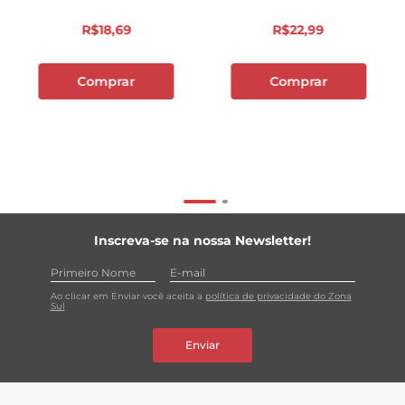
R$
18
,
69
R$
22
,
99
Comprar
Comprar
Inscreva-se na nossa Newsletter!
Ao clicar em Enviar você aceita a
política de privacidade do Zona
Sul
Enviar