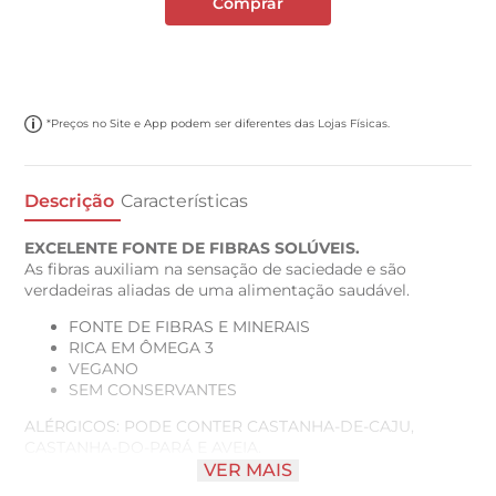
Comprar
*Preços no Site e App podem ser diferentes das Lojas Físicas.
Descrição
Características
EXCELENTE FONTE DE FIBRAS SOLÚVEIS.
As fibras auxiliam na sensação de saciedade e são
verdadeiras aliadas de uma alimentação saudável.
FONTE DE FIBRAS E MINERAIS
RICA EM ÔMEGA 3
VEGANO
SEM CONSERVANTES
ALÉRGICOS: PODE CONTER CASTANHA-DE-CAJU,
CASTANHA-DO-PARÁ E AVEIA.
Não contém glúten.
VER MAIS
Conservar em local seco, fresco e arejado.