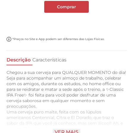
Comprar
*Preços no Site e App podem ser diferentes das Lojas Físicas.
Descrição
Características
Chegou a sua cerveja para QUALQUER MOMENTO do dia!
Seja para acompanhar um almoço de trabalho, celebrar
com os amigos, durante os estudos, no home office ou
para se reidratar e matar a sede após o treino, a ✨Classic
IPA Free✨ foi feita para você poder desfrutar de uma
cerveja saborosa em qualquer momento e sem
preocupações.
Uma cerveja puro malte, feita com os lúpulos
americanos Centennial, Citra e El Dorado, que traz o
sabor da IPA que você já conhece, mas sem álcool! Ah, e
só com 71 kcal por lata.
VER MAIS