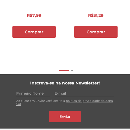
R$
7
,
99
R$
31
,
29
Comprar
Comprar
Inscreva-se na nossa Newsletter!
Ao clicar em Enviar você aceita a
política de privacidade do Zona
Sul
Enviar