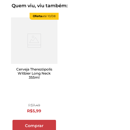
Quem viu, viu também:
Oferta
até
10/08
Cerveja Therezópolis
Witbier Long Neck
355ml
R$
7
,
49
R$
5
,
99
Comprar