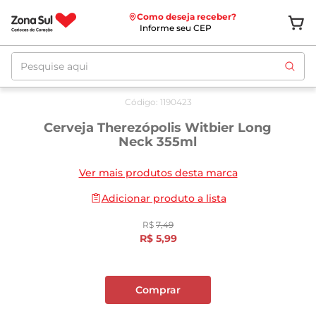
Como deseja receber?
Informe seu CEP
Pesquise aqui
Oferta
até
10/08
Código
:
1190423
Cerveja Therezópolis Witbier Long
Neck 355ml
Ver mais produtos desta marca
Adicionar produto a lista
R$
7
,
49
R$
5
,
99
Comprar