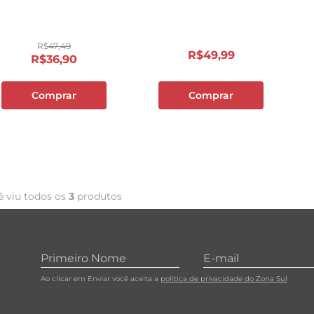
10
º
carne moida
R$
47
,
49
R$
49
,
99
R$
36
,
90
Comprar
Comprar
ê viu todos os
3
produtos
Ao clicar em Enviar você aceita a
política de privacidade do Zona Sul