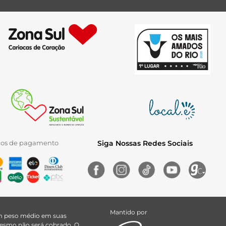
ios de pagamento
Siga Nossas Redes Sociais
Mantido por
uem peso médio em suas
 mesmo não será cobrado. O