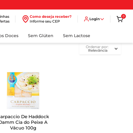
inhas
Como deseja receber?
0
Login
fertas
Informe seu CEP
dos Doces
Sem Glúten
Sem Lactose
ordenar por
Relevância
arpaccio De Haddock
amm Cia do Peixe A
Vácuo 100g