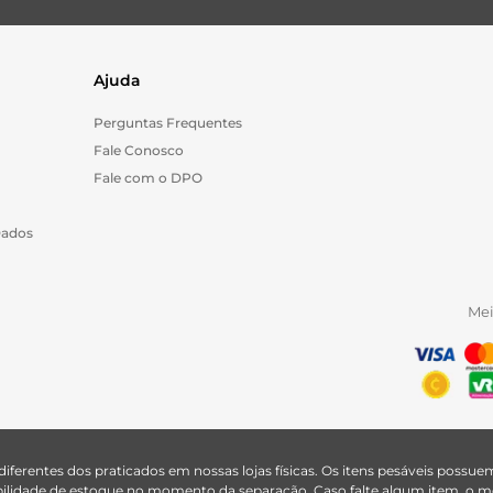
Ajuda
Perguntas Frequentes
Fale Conosco
Fale com o DPO
Dados
Me
 diferentes dos praticados em nossas lojas físicas. Os itens pesáveis poss
nibilidade de estoque no momento da separação. Caso falte algum item, o