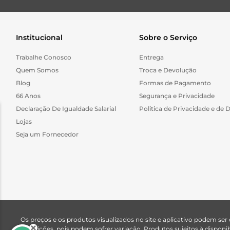
Institucional
Sobre o Serviço
Trabalhe Conosco
Entrega
Quem Somos
Troca e Devolução
Blog
Formas de Pagamento
66 Anos
Segurança e Privacidade
Declaração De Igualdade Salarial
Politica de Privacidade e de 
Lojas
Seja um Fornecedor
Os preços e os produtos visualizados no site e aplicativo podem ser
descrições, pois podem sofrer variação. Produtos sujeitos à dispo