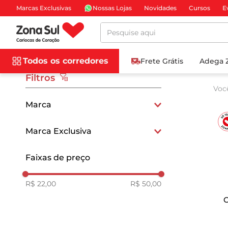
Marcas Exclusivas
Nossas Lojas
Novidades
Cursos
E
Pesquise aqui
Todos os corredores
Frete Grátis
Adega 
Filtros
Voc
Marca
DAMM
Marca Exclusiva
CORTE DORO
Exclusivo
Faixas de preço
CIA DO PEIXE
R$ 22,00
R$ 50,00
C