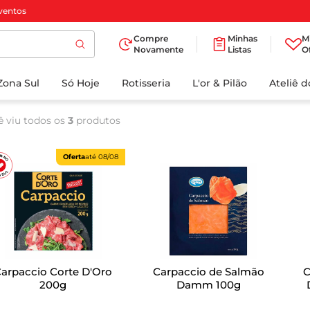
ventos
Compre
Minhas
M
Novamente
Listas
O
TERMOS MAIS
Zona Sul
Só Hoje
BUSCADOS
Rotisseria
L'or & Pilão
Ateliê 
1
º
cafe
ê viu todos os
3
produtos
2
º
iogurte
3
º
papel higienico
Oferta
até
08/08
4
º
manteiga
5
º
azeite
6
º
detergente
7
º
leite
arpaccio Corte D'Oro
Carpaccio de Salmão
C
8
º
biscoito
200g
Damm 100g
D
9
º
chocolate