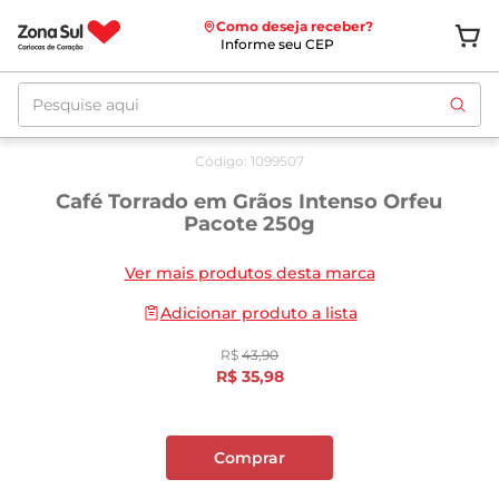
Como deseja receber?
Informe seu CEP
Pesquise aqui
Oferta
até
12/08
Código
:
1099507
Café Torrado em Grãos Intenso Orfeu
Pacote 250g
Ver mais produtos desta marca
Adicionar produto a lista
R$
43
,
90
R$
35
,
98
Comprar