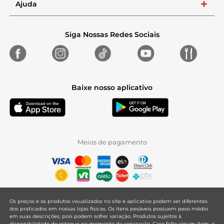
Ajuda
+
Siga Nossas Redes Sociais
Baixe nosso aplicativo
Meios de pagamento
Os preços e os produtos visualizados no site e aplicativo podem ser diferentes
dos praticados em nossas lojas físicas. Os itens pesáveis possuem peso médio
em suas descrições, pois podem sofrer variação. Produtos sujeitos à
disponibilidade de estoque no momento da separação. Caso falte algum item, o