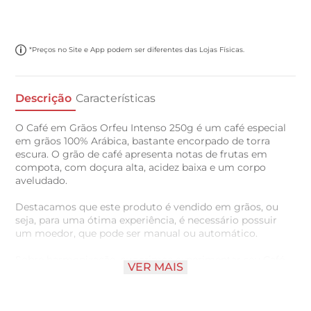
*Preços no Site e App podem ser diferentes das Lojas Físicas.
Descrição
Características
O Café em Grãos Orfeu Intenso 250g é um café especial
em grãos 100% Arábica, bastante encorpado de torra
escura. O grão de café apresenta notas de frutas em
compota, com doçura alta, acidez baixa e um corpo
aveludado.
Destacamos que este produto é vendido em grãos, ou
seja, para uma ótima experiência, é necessário possuir
um moedor, que pode ser manual ou automático.
Sobre harmonização, sugerimos experimentar seu Café
VER MAIS
em Grãos Orfeu Intenso 250g com queijo parmesão e/ou
com goiabada. Estes sabores se complementam com o
café e trazem sensações únicas no paladar.