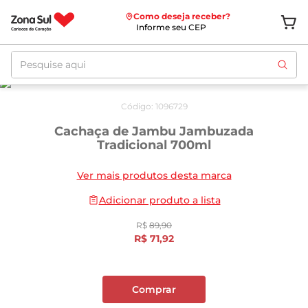
Como deseja receber?
Informe seu CEP
Pesquise aqui
Oferta
até
10/08
Código
:
1096729
Cachaça de Jambu Jambuzada
Tradicional 700ml
Ver mais produtos desta marca
Adicionar produto a lista
R$
89
,
90
R$
71
,
92
Comprar