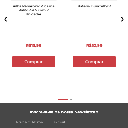
Pilha Panasonic Alcalina
Bateria Duracell 9 V
Palito AAA com 2
Unidades
R$
13
,
99
R$
52
,
99
Comprar
Comprar
Inscreva-se na nossa Newsletter!