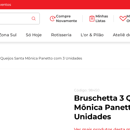
ventos
Compre
Minhas
M
Novamente
Listas
O
TERMOS MAIS
Zona Sul
Só Hoje
BUSCADOS
Rotisseria
L'or & Pilão
Ateliê 
1
º
cafe
2
º
iogurte
 Queijos Santa Mônica Panetto com 3 Unidades
3
º
papel higienico
4
º
manteiga
5
º
azeite
Código
:
98450
6
º
detergente
Bruschetta 3 
7
º
leite
Mônica Panet
Unidades
8
º
biscoito
9
º
chocolate
Ver mais produtos desta 