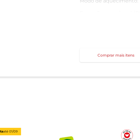
Modo de aquecimento:
Forno Convencional 
Melhor opção para derre
crocante
Forno pré-aquecido a 18
Coloque as bruschettas
Tempo 6 a 8 minutos, ou
Comprar mais itens
levemente dourados
Dica: Se quiser mais gra
Airfryer (RECOMENDAD
Rápido e prático. Tempe
sobrepor
Tempo 4 a 6 minutos
Dica: Observe para não 
Bom apetite!
ta
até
01/09