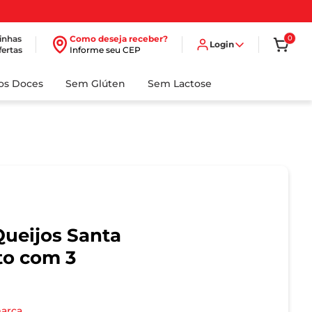
inhas
Como deseja receber?
0
Login
fertas
Informe seu CEP
dos Doces
Sem Glúten
Sem Lactose
Queijos Santa
to com 3
marca