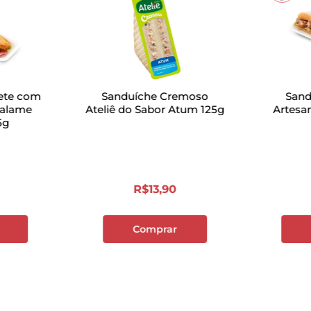
ete com
Sanduíche Cremoso
Sand
Salame
Ateliê do Sabor Atum 125g
Artesa
5g
R$
13
,
90
Comprar