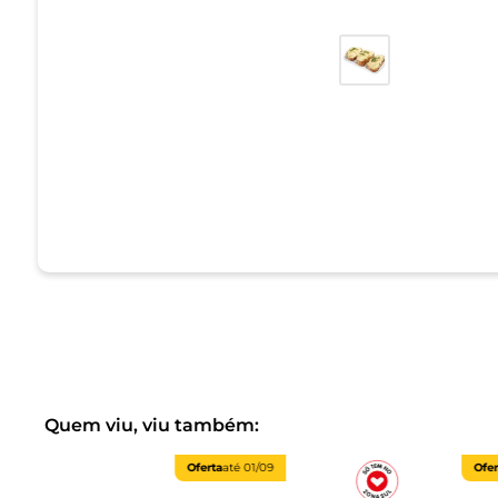
Quem viu, viu também:
Oferta
até
01/09
Ofer