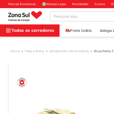
Marcas Exclusivas
Nossas Lojas
Novidades
Cursos
E
Pesquise aqui
Todos os corredores
Frete Grátis
Adega 
Pães e Bolos
Sanduíches e Bruschettas
Bruschetta 3