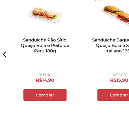
Sanduíche Pão Sírio
Sanduíche Bagu
Queijo Bola e Peito de
Queijo Bola e 
Peru 180g
Italiano 19
R$
15
,
90
R$
16
,
89
R$
14
,
90
R$
15
,
90
Comprar
Comprar