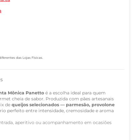
a
ferentes das Lojas Físicas.
as
anta Mônica Panetto
é a escolha ideal para quem
rmet cheia de sabor. Produzida com pães artesanais
mix de
queijos selecionados — parmesão, provolone
íbrio perfeito entre intensidade, cremosidade e aroma
 entrada, aperitivo ou acompanhamento em ocasiões