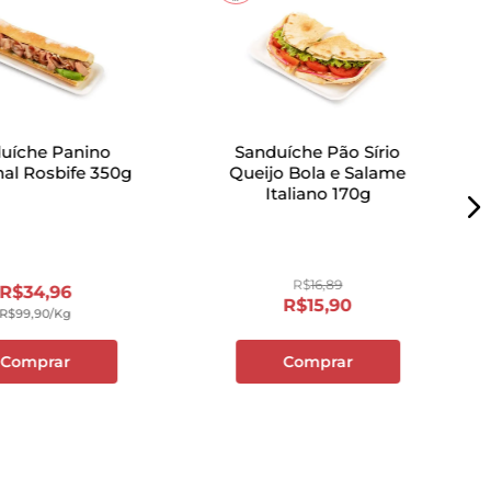
uíche Panino
Sanduíche Pão Sírio
nal Rosbife 350g
Queijo Bola e Salame
Italiano 170g
R$
16
,
89
R$
34
,
96
R$
15
,
90
R$
99
,
90
/kg
Comprar
Comprar