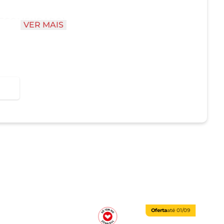
(RECOMENDADO)
VER MAIS
ter os queijos e manter o pão levemente
0 °C
 em uma assadeira
 até os queijos derreterem e ficarem
tinado, deixe mais 1–2 minutos.
O)
ratura: 180 °C. Disponha as bruschettas sem
queimar os queijos.
Oferta
até
01/09