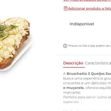
10
º
carne moida
Adicionar produto a list
Indisponível
*Preços no Site e App podem ser di
Descrição
Característic
A
Bruschetta 3 Queijos S
busca uma experiência gou
crocantes e um delicioso 
e muçarela
, oferece equil
marcante.
Perfeita para servir como
especiais.