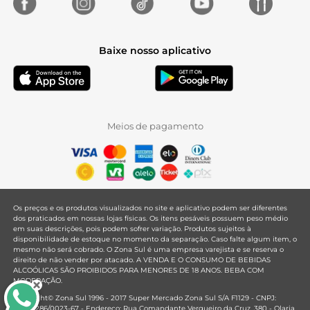
Baixe nosso aplicativo
Meios de pagamento
Os preços e os produtos visualizados no site e aplicativo podem ser diferentes
dos praticados em nossas lojas físicas. Os itens pesáveis possuem peso médio
em suas descrições, pois podem sofrer variação. Produtos sujeitos à
disponibilidade de estoque no momento da separação. Caso falte algum item, o
mesmo não será cobrado. O Zona Sul é uma empresa varejista e se reserva o
direito de não vender por atacado. A VENDA E O CONSUMO DE BEBIDAS
ALCOÓLICAS SÃO PROIBIDOS PARA MENORES DE 18 ANOS. BEBA COM
MODERAÇÃO.
Copyright© Zona Sul 1996 - 2017 Super Mercado Zona Sul S/A F1129 - CNPJ:
33.381.286/0023-67 - Endereço: Rua Comandante Vergueiro da Cruz, 380 - Olaria