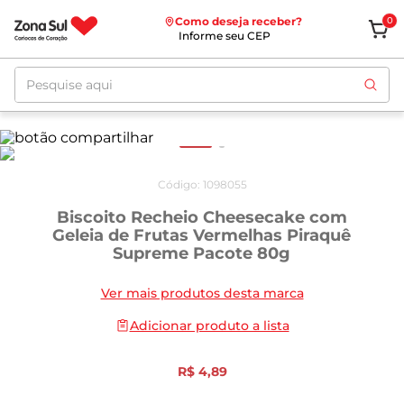
Como deseja receber?
0
Informe seu CEP
Pesquise aqui
Código
:
1098055
Biscoito Recheio Cheesecake com
Geleia de Frutas Vermelhas Piraquê
Supreme Pacote 80g
Ver mais produtos desta marca
Adicionar produto a lista
R$
4
,
89