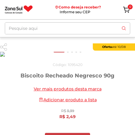
Como deseja receber?
0
Informe seu CEP
Pesquise aqui
Oferta
até
10/08
Código
:
1095420
Biscoito Recheado Negresco 90g
Ver mais produtos desta marca
Adicionar produto a lista
R$
3
,
39
R$
2
,
49