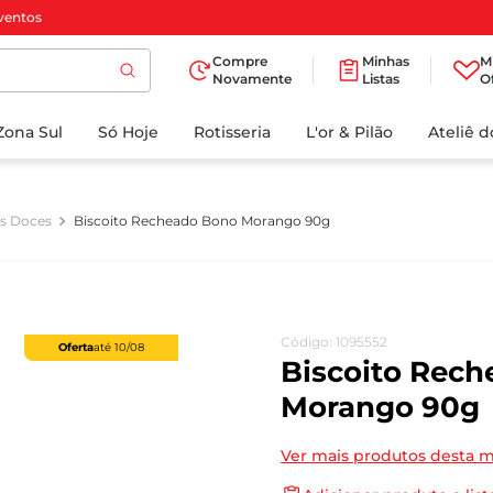
ventos
Compre
Minhas
M
Novamente
Listas
O
TERMOS MAIS
Zona Sul
Só Hoje
BUSCADOS
Rotisseria
L'or & Pilão
Ateliê 
1
º
cafe
2
º
iogurte
os Doces
Biscoito Recheado Bono Morango 90g
3
º
papel higienico
4
º
manteiga
5
º
azeite
Código
:
1095552
Oferta
até
10/08
6
º
detergente
Biscoito Rec
7
º
leite
Morango 90g
8
º
biscoito
Ver mais produtos desta 
9
º
chocolate