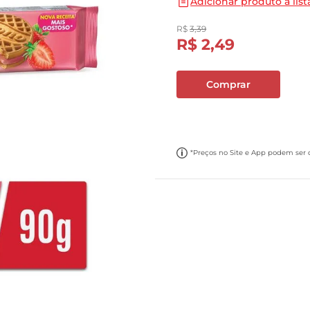
Adicionar produto a list
10
º
carne moida
R$
3
,
39
R$
2
,
49
Comprar
*Preços no Site e App podem ser di