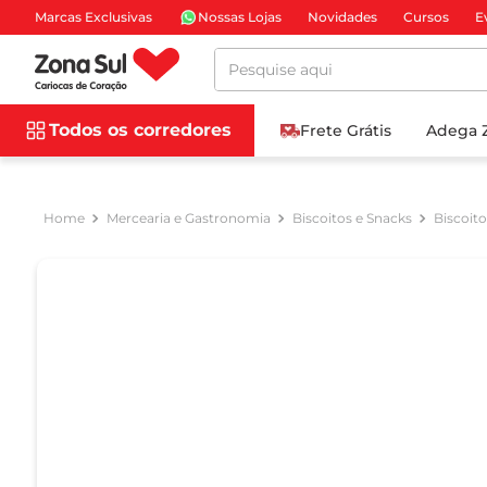
Marcas Exclusivas
Nossas Lojas
Novidades
Cursos
E
Pesquise aqui
Todos os corredores
Frete Grátis
Adega 
Mercearia e Gastronomia
Biscoitos e Snacks
Biscoit