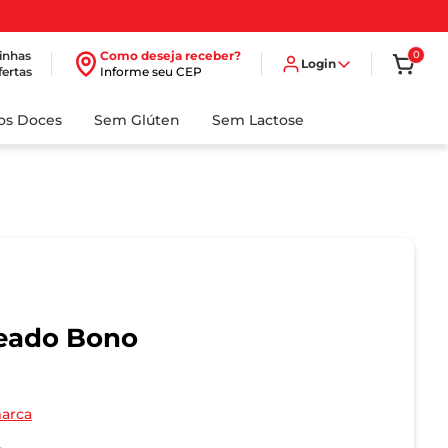
inhas
Como deseja receber?
0
Login
fertas
Informe seu CEP
dos Doces
Sem Glúten
Sem Lactose
heado Bono
marca