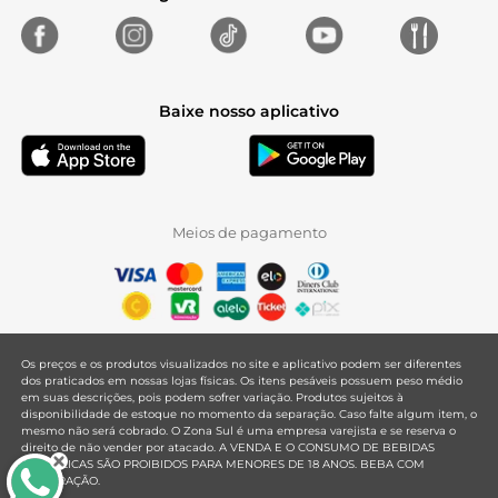
Baixe nosso aplicativo
Meios de pagamento
Os preços e os produtos visualizados no site e aplicativo podem ser diferentes
dos praticados em nossas lojas físicas. Os itens pesáveis possuem peso médio
em suas descrições, pois podem sofrer variação. Produtos sujeitos à
disponibilidade de estoque no momento da separação. Caso falte algum item, o
mesmo não será cobrado. O Zona Sul é uma empresa varejista e se reserva o
direito de não vender por atacado. A VENDA E O CONSUMO DE BEBIDAS
ALCOÓLICAS SÃO PROIBIDOS PARA MENORES DE 18 ANOS. BEBA COM
MODERAÇÃO.