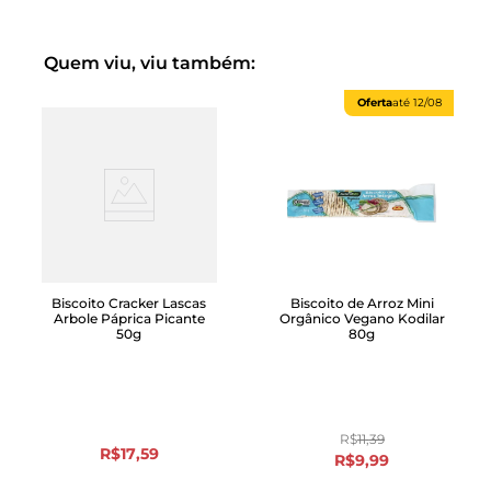
Quem viu, viu também:
Oferta
até
12/08
Biscoito Cracker Lascas
Biscoito de Arroz Mini
Arbole Páprica Picante
Orgânico Vegano Kodilar
50g
80g
R$
11
,
39
R$
17
,
59
R$
9
,
99