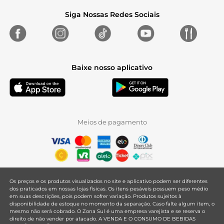
Siga Nossas Redes Sociais
Baixe nosso aplicativo
Meios de pagamento
Os preços e os produtos visualizados no site e aplicativo podem ser diferentes
dos praticados em nossas lojas físicas. Os itens pesáveis possuem peso médio
em suas descrições, pois podem sofrer variação. Produtos sujeitos à
disponibilidade de estoque no momento da separação. Caso falte algum item, o
mesmo não será cobrado. O Zona Sul é uma empresa varejista e se reserva o
direito de não vender por atacado. A VENDA E O CONSUMO DE BEBIDAS