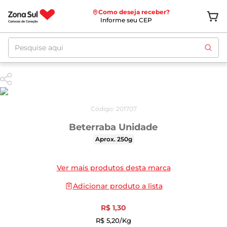
Como deseja receber?
Informe seu CEP
Pesquise aqui
Código
:
201707
Beterraba Unidade
Aprox. 250g
Ver mais produtos desta marca
Adicionar produto a lista
R$
1
,
30
R$
5
,
20
/kg