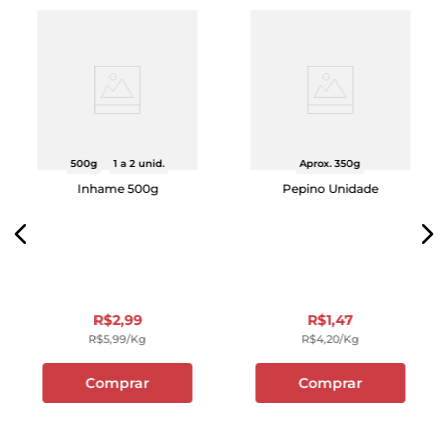
500g
1 a 2 unid.
Aprox. 350g
Inhame 500g
Pepino Unidade
R$
2
,
99
R$
1
,
47
R$
5
,
99
/kg
R$
4
,
20
/kg
Comprar
Comprar