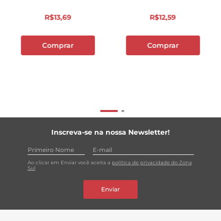
R$
13
,
69
R$
12
,
59
Comprar
Comprar
Inscreva-se na nossa Newsletter!
Ao clicar em Enviar você aceita a
política de privacidade do Zona
Sul
Enviar