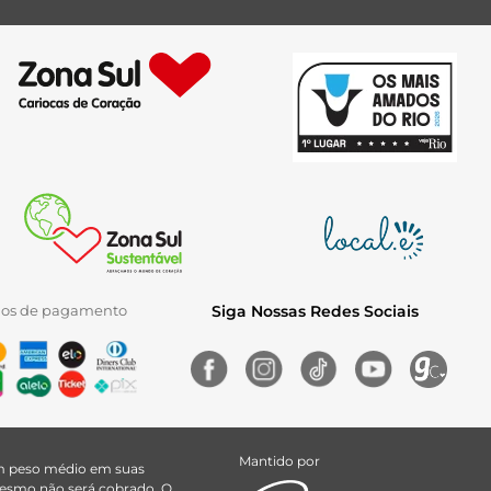
ios de pagamento
Siga Nossas Redes Sociais
Mantido por
uem peso médio em suas
 mesmo não será cobrado. O