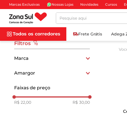
Marcas Exclusivas
Nossas Lojas
Novidades
Cursos
E
Pesquise aqui
Todos os corredores
Frete Grátis
Adega 
Filtros
Voc
Marca
BLUMENAU
Amargor
Baixo (15 IBU)
Faixas de preço
R$ 22,00
R$ 30,00
C