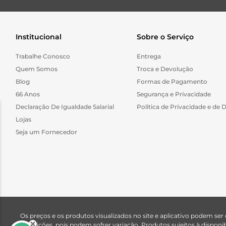
Institucional
Sobre o Serviço
Trabalhe Conosco
Entrega
Quem Somos
Troca e Devolução
Blog
Formas de Pagamento
66 Anos
Segurança e Privacidade
Declaração De Igualdade Salarial
Politica de Privacidade e de 
Lojas
Seja um Fornecedor
Os preços e os produtos visualizados no site e aplicativo podem ser
descrições, pois podem sofrer variação. Produtos sujeitos à dispo