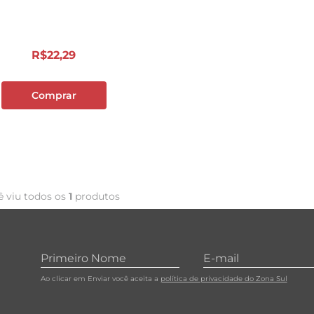
10
º
cebola
R$
22
,
29
Comprar
ê viu todos os
1
produtos
Ao clicar em Enviar você aceita a
política de privacidade do Zona Sul