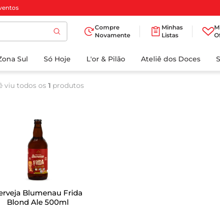
ventos
Compre
Minhas
M
Novamente
Listas
O
TERMOS MAIS
Zona Sul
Só Hoje
BUSCADOS
L'or & Pilão
Ateliê dos Doces
1
º
cafe
ê viu todos os
1
produtos
2
º
papel higienico
3
º
iogurte
4
º
manteiga
5
º
detergente
6
º
azeite
7
º
biscoito
erveja Blumenau Frida
8
º
leite
Blond Ale 500ml
9
º
chocolate