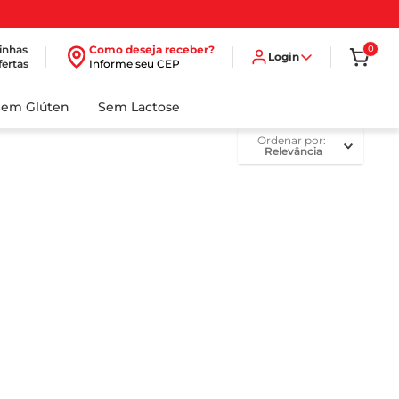
inhas
Como deseja receber?
0
Login
fertas
Informe seu CEP
Sem Glúten
Sem Lactose
ordenar por
Relevância