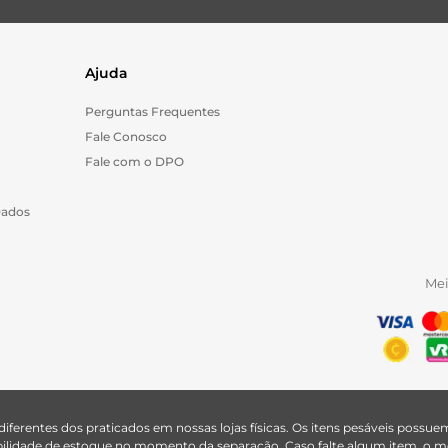
Ajuda
Perguntas Frequentes
Fale Conosco
Fale com o DPO
Dados
Me
 diferentes dos praticados em nossas lojas físicas. Os itens pesáveis poss
nibilidade de estoque no momento da separação. Caso falte algum item, o