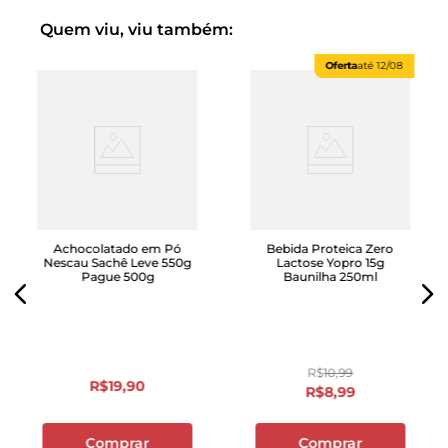
Quem viu, viu também:
Oferta
até
12/08
Achocolatado em Pó
Bebida Proteica Zero
Nescau Sachê Leve 550g
Lactose Yopro 15g
Pague 500g
Baunilha 250ml
R$
10
,
99
R$
19
,
90
R$
8
,
99
Comprar
Comprar