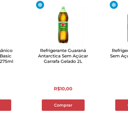
ânico
Refrigerante Guaraná
Refrige
 Basic
Antarctica Sem Açúcar
Sem Açú
 275ml
Garrafa Gelado 2L
R$
10
,
00
Comprar