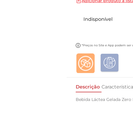
Adicionar produto a list
10
º
carne moida
Indisponível
*Preços no Site e App podem ser di
Descrição
Característic
Bebida Láctea Gelada Zero