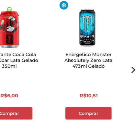
rante Coca Cola
Energético Monster
car Lata Gelado
Absolutely Zero Lata
350ml
473ml Gelado
R$
6
,
00
R$
10
,
51
Comprar
Comprar