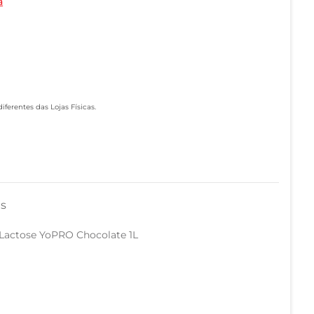
a
ferentes das Lojas Físicas.
as
 Lactose YoPRO Chocolate 1L