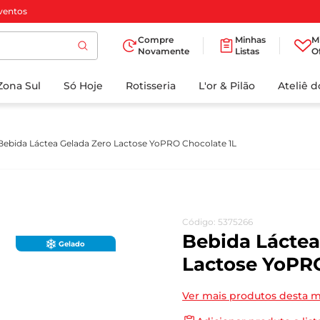
ventos
Compre
Minhas
M
Novamente
Listas
O
TERMOS MAIS
Zona Sul
Só Hoje
BUSCADOS
Rotisseria
L'or & Pilão
Ateliê 
1
º
cafe
2
º
iogurte
Bebida Láctea Gelada Zero Lactose YoPRO Chocolate 1L
3
º
papel higienico
4
º
manteiga
5
º
azeite
Código
:
5375266
6
º
detergente
Bebida Láctea
Gelado
7
º
leite
Lactose YoPRO
8
º
biscoito
Ver mais produtos desta 
9
º
chocolate