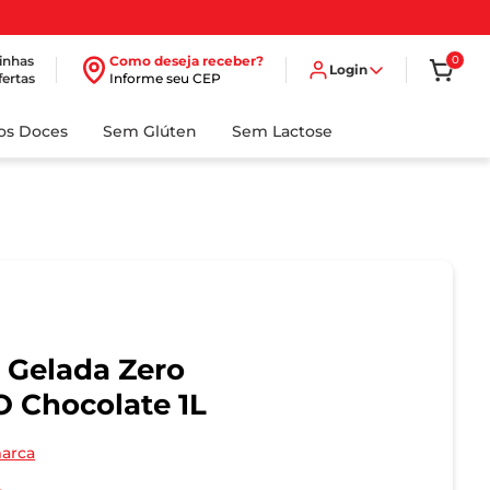
inhas
Como deseja receber?
0
Login
fertas
Informe seu CEP
dos Doces
Sem Glúten
Sem Lactose
 Gelada Zero
 Chocolate 1L
marca