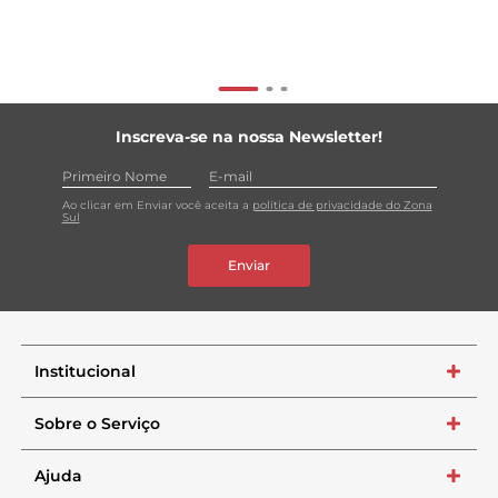
Inscreva-se na nossa Newsletter!
Ao clicar em Enviar você aceita a
política de privacidade do Zona
Sul
Enviar
Institucional
+
Sobre o Serviço
+
Ajuda
+