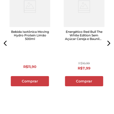
Bebida Isotônica Moving
Energético Red Bull The
Hydro Protein Limão
White Edition Sem
500ml
Açúcar Cereja e Baunilha
Lata 250ml
R$
10
,
99
R$
11
,
90
R$
7
,
99
Comprar
Comprar