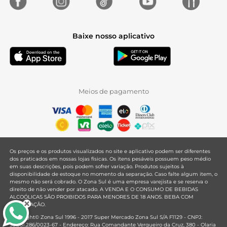
Baixe nosso aplicativo
Meios de pagamento
Os preços e os produtos visualizados no site e aplicativo podem ser diferentes
dos praticados em nossas lojas físicas. Os itens pesáveis possuem peso médio
em suas descrições, pois podem sofrer variação. Produtos sujeitos à
disponibilidade de estoque no momento da separação. Caso falte algum item, o
mesmo não será cobrado. O Zona Sul é uma empresa varejista e se reserva o
direito de não vender por atacado. A VENDA E O CONSUMO DE BEBIDAS
ALCOÓLICAS SÃO PROIBIDOS PARA MENORES DE 18 ANOS. BEBA COM
MODERAÇÃO.
Copyright© Zona Sul 1996 - 2017 Super Mercado Zona Sul S/A F1129 - CNPJ:
33.381.286/0023-67 - Endereço: Rua Comandante Vergueiro da Cruz, 380 - Olaria