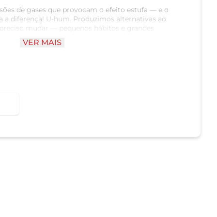
sões de gases que provocam o efeito estufa — e o
da a diferença! U-hum. Produzimos alternativas ao
 preciso mudar — pequenos hábitos e grandes
VER MAIS
e Carbono e somos a primeira marca carbono
om a natureza, alto valor nutricional, formas de
 isso é Nude.