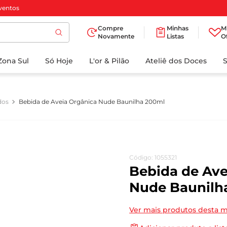
ventos
Compre
Minhas
M
Novamente
Listas
O
TERMOS MAIS
Zona Sul
Só Hoje
BUSCADOS
L'or & Pilão
Ateliê dos Doces
1
º
cafe
2
º
papel higienico
dos
Bebida de Aveia Orgânica Nude Baunilha 200ml
3
º
iogurte
4
º
manteiga
5
º
detergente
Código
:
1055321
6
º
azeite
Bebida de Ave
7
º
biscoito
Nude Baunilh
8
º
leite
Ver mais produtos desta 
9
º
chocolate