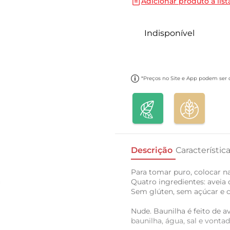
Adicionar produto a list
10
º
cebola
Indisponível
*Preços no Site e App podem ser di
Descrição
Característic
Para tomar puro, colocar na
Quatro ingredientes: aveia o
Sem glúten, sem açúcar e c
Nude. Baunilha é feito de a
baunilha, água, sal e vont