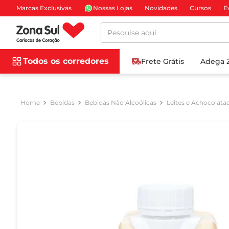
Marcas Exclusivas
Nossas Lojas
Novidades
Cursos
E
Pesquise aqui
Todos os corredores
Frete Grátis
Adega 
Bebidas
Bebidas Não Alcoólicas
Leites e Achocolata