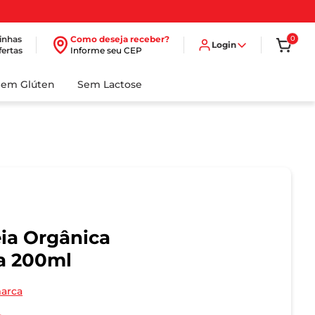
inhas
Como deseja receber?
0
Login
fertas
Informe seu CEP
Sem Glúten
Sem Lactose
ia Orgânica
a 200ml
marca