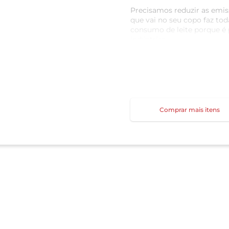
Precisamos reduzir as emis
que vai no seu copo faz to
consumo de leite porque é
indústrias.
Calculamos nossa pegada d
neutro do setor. Harmonia c
consumir mais conscientes:
Comprar mais itens