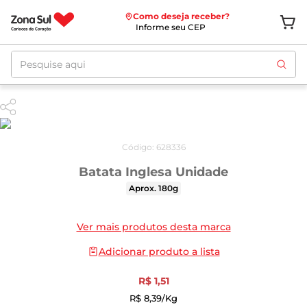
Como deseja receber?
Informe seu CEP
Pesquise aqui
Código
:
628336
Batata Inglesa Unidade
Aprox. 180g
Ver mais produtos desta marca
Adicionar produto a lista
R$
1
,
51
R$
8
,
39
/kg