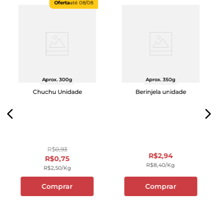
Oferta
até
08/08
Aprox. 300g
Aprox. 350g
Chuchu Unidade
Berinjela unidade
R$
0
,
93
R$
2
,
94
R$
0
,
75
R$
8
,
40
/kg
R$
2
,
50
/kg
Comprar
Comprar