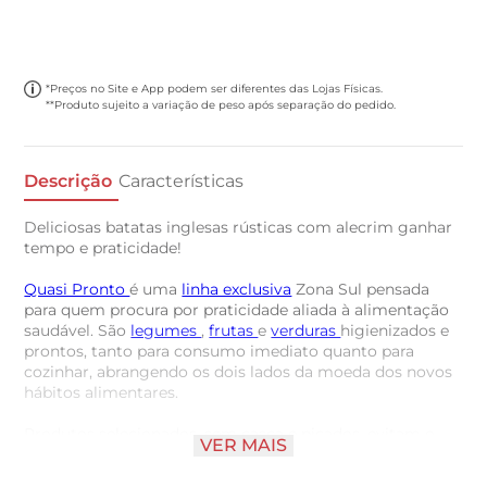
*Preços no Site e App podem ser diferentes das Lojas Físicas.
**Produto sujeito a variação de peso após separação do pedido.
Descrição
Características
Deliciosas batatas inglesas rústicas com alecrim ganhar
tempo e praticidade!
Quasi Pronto
é uma
linha exclusiva
Zona Sul pensada
para quem procura por praticidade aliada à alimentação
saudável. São
legumes
,
frutas
e
verduras
higienizados e
prontos, tanto para consumo imediato quanto para
cozinhar, abrangendo os dois lados da moeda dos novos
hábitos alimentares.
Produtos selecionados, sem casca e picados, evitam o
VER MAIS
desperdício e diminuem os gastos. Validade de 5 dias
mantendo o fechado e sob refrigeração; após aberto