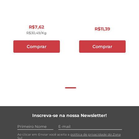
R$
7
,
62
R$
11
,
39
R$
30
,
49
/kg
Comprar
Comprar
Inscreva-se na nossa Newsletter!
Ao clicar em Enviar você aceita a
política de privacidade do Zona
Sul