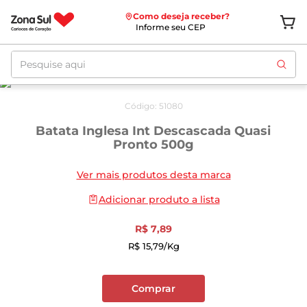
Como deseja receber?
Informe seu CEP
Pesquise aqui
Código
:
51080
Batata Inglesa Int Descascada Quasi
Pronto 500g
Ver mais produtos desta marca
Adicionar produto a lista
R$
7
,
89
R$
15
,
79
/kg
Comprar