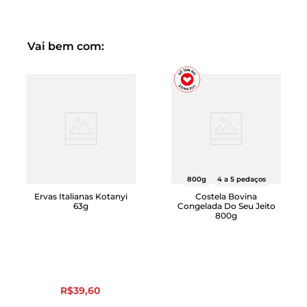
deverá ser consumido todo o produto.
Conheça mais sobre nossa linha exclusiva Quasi Pronto
Vai bem com:
800g
4 a 5 pedaços
Ervas Italianas Kotanyi
Costela Bovina
63g
Congelada Do Seu Jeito
800g
R$
39
,
60