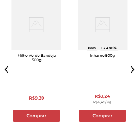
500g
1 a 2 unid.
Milho Verde Bandeja
Inhame 500g
500g
R$
3
,
24
R$
9
,
39
R$
6
,
49
/kg
Comprar
Comprar