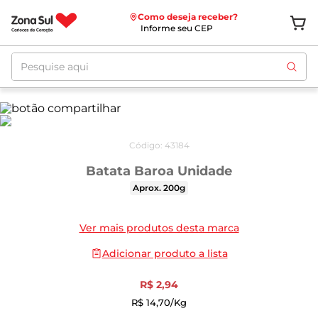
Como deseja receber?
Informe seu CEP
Pesquise aqui
Código
:
43184
Batata Baroa Unidade
Aprox. 200g
Ver mais produtos desta marca
Adicionar produto a lista
R$
2
,
94
R$
14
,
70
/kg