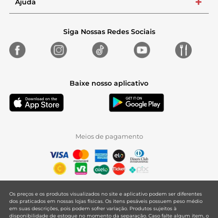
Ajuda
+
Siga Nossas Redes Sociais
Baixe nosso aplicativo
Meios de pagamento
Os preços e os produtos visualizados no site e aplicativo podem ser diferentes
dos praticados em nossas lojas físicas. Os itens pesáveis possuem peso médio
em suas descrições, pois podem sofrer variação. Produtos sujeitos à
disponibilidade de estoque no momento da separação. Caso falte algum item, o