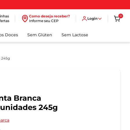
inhas
Como deseja receber?
0
Login
fertas
Informe seu CEP
dos Doces
Sem Glúten
Sem Lactose
s 245g
nta Branca
 unidades 245g
marca