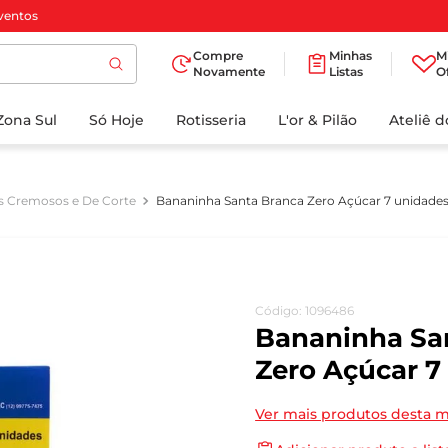
ventos
Compre
Minhas
M
Novamente
Listas
O
TERMOS MAIS
Zona Sul
Só Hoje
BUSCADOS
Rotisseria
L'or & Pilão
Ateliê 
1
º
cafe
2
º
papel higienico
 Cremosos e De Corte
Bananinha Santa Branca Zero Açúcar 7 unidade
3
º
iogurte
4
º
manteiga
5
º
azeite
Código
:
1096486
6
º
biscoito
Bananinha Sa
7
º
detergente
Zero Açúcar 7
8
º
leite
Ver mais produtos desta 
9
º
chocolate