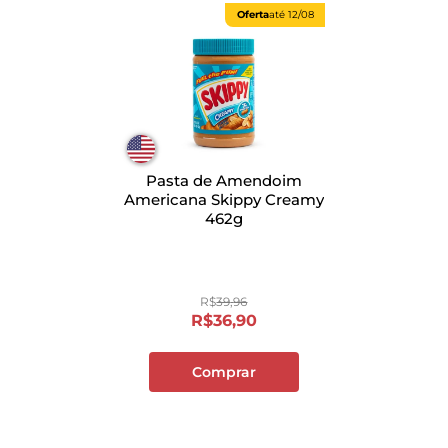
Oferta
até
12/08
Pasta de Amendoim
Americana Skippy Creamy
462g
R$
39
,
96
R$
36
,
90
Comprar