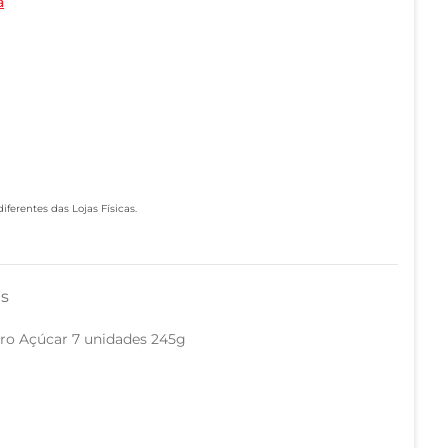
a
ferentes das Lojas Físicas.
as
ro Açúcar 7 unidades 245g