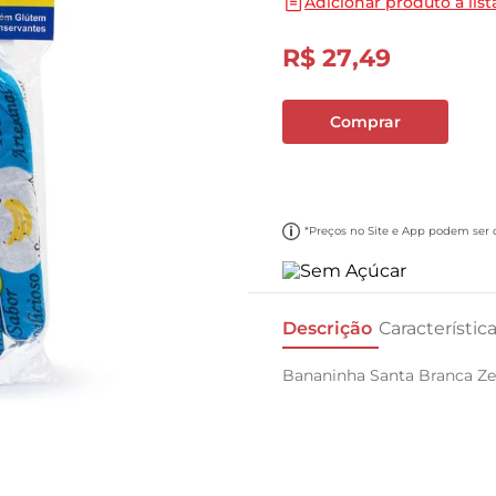
Adicionar produto a list
10
º
cebola
R$
27
,
49
Comprar
*Preços no Site e App podem ser di
Descrição
Característic
Bananinha Santa Branca Ze