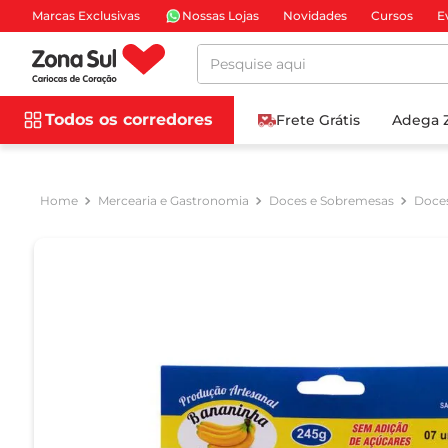
Marcas Exclusivas
Nossas Lojas
Novidades
Cursos
E
Pesquise aqui
Todos os corredores
Frete Grátis
Adega 
Mercearia e Gastronomia
Doces e Sobremesas
Doces