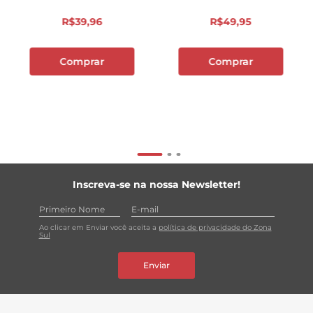
R$
39
,
96
R$
49
,
95
Comprar
Comprar
Inscreva-se na nossa Newsletter!
Ao clicar em Enviar você aceita a
política de privacidade do Zona
Sul
Enviar