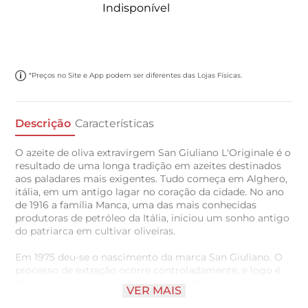
Indisponível
*Preços no Site e App podem ser diferentes das Lojas Físicas.
Descrição
Características
O azeite de oliva extravirgem San Giuliano L'Originale é o
resultado de uma longa tradição em azeites destinados
aos paladares mais exigentes. Tudo começa em Alghero,
itália, em um antigo lagar no coração da cidade. No ano
de 1916 a família Manca, uma das mais conhecidas
produtoras de petróleo da Itália, iniciou um sonho antigo
do patriarca em cultivar oliveiras.
Em 1975 deu-se o nascimento da marca San Giuliano. O
processo de extração ocorre controladamente, e logo é
feita uma decantação natural e uma filtração muito leve.
VER MAIS
Seu aroma é frutado verde, com notas de ervas verdes e