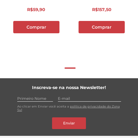
R$
59
,
90
R$
157
,
50
Comprar
Comprar
Inscreva-se na nossa Newsletter!
Ao clicar em Enviar você aceita a
política de privacidade do Zona
Sul
Enviar