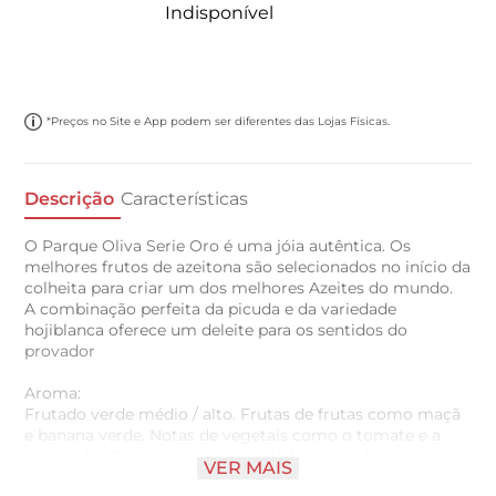
Indisponível
*Preços no Site e App podem ser diferentes das Lojas Físicas.
Descrição
Características
O Parque Oliva Serie Oro é uma jóia autêntica. Os
melhores frutos de azeitona são selecionados no início da
colheita para criar um dos melhores Azeites do mundo.
A combinação perfeita da picuda e da variedade
hojiblanca oferece um deleite para os sentidos do
provador
Aroma:
Frutado verde médio / alto. Frutas de frutas como maçã
e banana verde. Notas de vegetais como o tomate e a
alcachofra. Com grande intensidade traços de grama
VER MAIS
recém-cortada e amêndoa verde podem ser detectados.