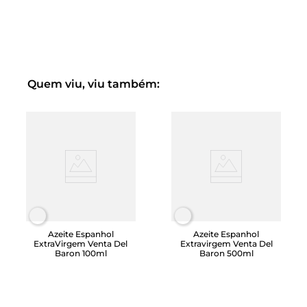
Na boca: entrada doce, amêndoa verde, amargo e picante
de intensidade média. É um Azeite equilibrado cheio de
personalidade.
Recomenda-se usar em torradas,saladas, carpaccios,
massas, carnes, peixes azuis e pratos gourmet.
Quem viu, viu também:
Porção de 13 ml = 106 kcal
Azeite Espanhol
Azeite Espanhol
ExtraVirgem Venta Del
Extravirgem Venta Del
Baron 100ml
Baron 500ml