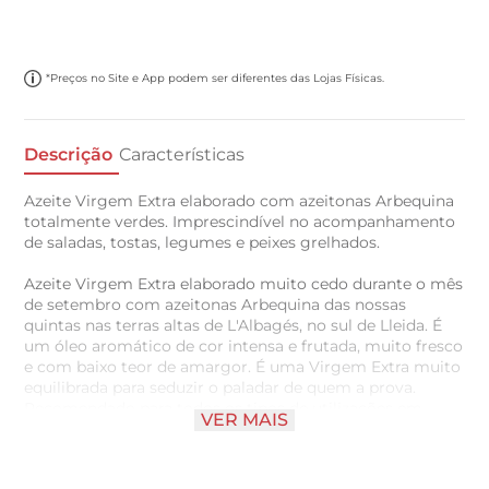
*Preços no Site e App podem ser diferentes das Lojas Físicas.
Descrição
Características
Azeite Virgem Extra elaborado com azeitonas Arbequina
totalmente verdes. Imprescindível no acompanhamento
de saladas, tostas, legumes e peixes grelhados.
Azeite Virgem Extra elaborado muito cedo durante o mês
de setembro com azeitonas Arbequina das nossas
quintas nas terras altas de L'Albagés, no sul de Lleida. É
um óleo aromático de cor intensa e frutada, muito fresco
e com baixo teor de amargor. É uma Virgem Extra muito
equilibrada para seduzir o paladar de quem a prova.
Recomendado para todos os tipos de utilizações em
VER MAIS
bruto, de forma a manter todas as suas características
delicadas.