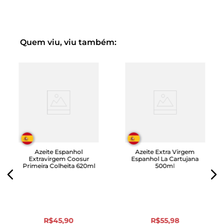
Desfrute do néctar de 2.000 azeitonas Arbequina,
conservadas e embaladas com novas tecnologias em
latas que permitem desfrutar das condições únicas deste
azeite durante as quatro estações do ano.
Quem viu, viu também:
Azeite Espanhol
Azeite Extra Virgem
Extravirgem Coosur
Espanhol La Cartujana
Primeira Colheita 620ml
500ml
R$
45
,
90
R$
55
,
98