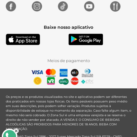
Baixe nosso aplicativo
Meios de pagamento
Os preços e os produtos visualizados no site e aplicativo podem ser diferentes
dos praticados em nossas lojas físicas. Os itens pesáveis possuem peso médio
em suas descrições, pois podem sofrer variação. Produtos sujeitos à
disponibilidade de estoque no momento da separação. Caso falte algum item, o
mesmo não será cobrado. O Zona Sul é uma empresa varejista e se reserva o
direito de não vender por atacado. A VENDA E O CONSUMO DE BEBIDAS
ALCOÓLICAS SÃO PROIBIDOS PARA MENORES DE 18 ANOS. BEBA COM
MODERAÇÃO.
Copyright© Zona Sul 1996 - 2017 Super Mercado Zona Sul S/A F1129 - CNPJ: