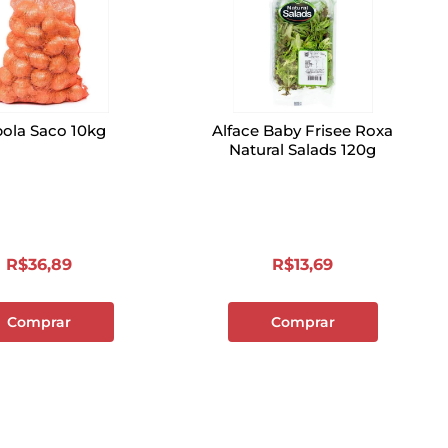
ola Saco 10kg
Alface Baby Frisee Roxa
Natural Salads 120g
R$
36
,
89
R$
13
,
69
Comprar
Comprar