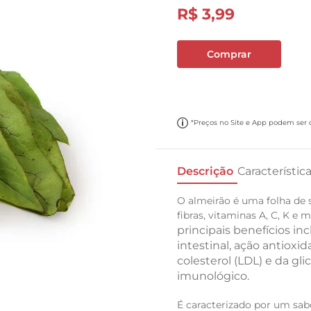
R$
3
,
99
10
º
cebola
Comprar
*Preços no Site e App podem ser di
Descrição
Característic
O almeirão é uma folha de 
fibras, vitaminas A, C, K e 
principais benefícios i
intestinal, ação antioxid
colesterol (LDL) e da gli
imunológico.
É caracterizado por um sa