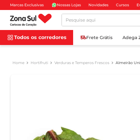
Marcas Exclusivas
Nossas Lojas
Novidades
Cursos
E
Pesquise aqui
Todos os corredores
Frete Grátis
Adega 
Hortifruti
Verduras e Temperos Frescos
Almeirão Un