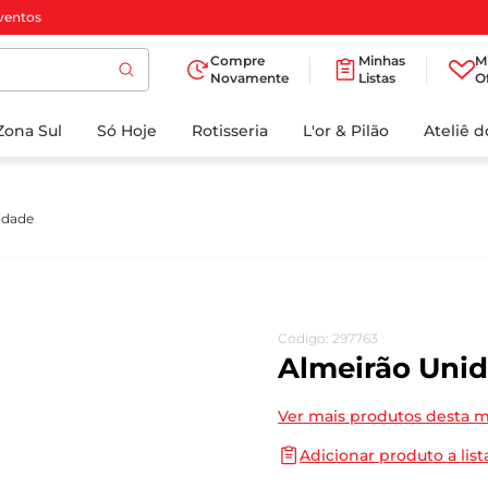
ventos
Compre
Minhas
M
Novamente
Listas
O
TERMOS MAIS
Zona Sul
Só Hoje
BUSCADOS
Rotisseria
L'or & Pilão
Ateliê 
1
º
cafe
2
º
papel higienico
idade
3
º
iogurte
4
º
manteiga
5
º
azeite
Código
:
297763
6
º
biscoito
Almeirão Uni
7
º
detergente
Ver mais produtos desta 
8
º
leite
Adicionar produto a list
9
º
chocolate