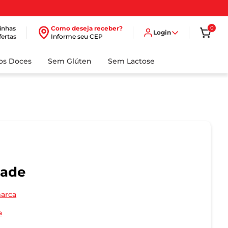
inhas
Como deseja receber?
0
Login
fertas
Informe seu CEP
dos Doces
Sem Glúten
Sem Lactose
dade
marca
a