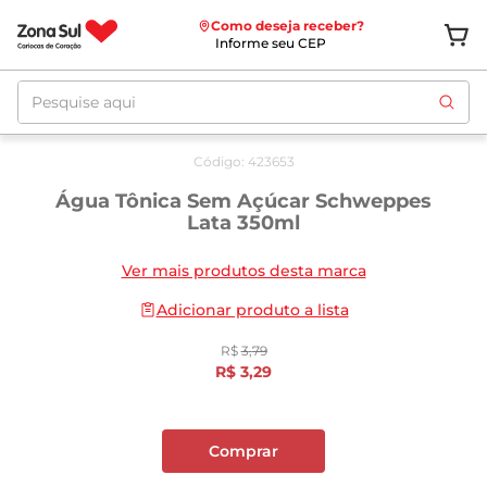
Como deseja receber?
Informe seu CEP
Pesquise aqui
Oferta
até
12/08
Código
:
423653
Água Tônica Sem Açúcar Schweppes
Lata 350ml
Ver mais produtos desta marca
Adicionar produto a lista
R$
3
,
79
R$
3
,
29
Comprar