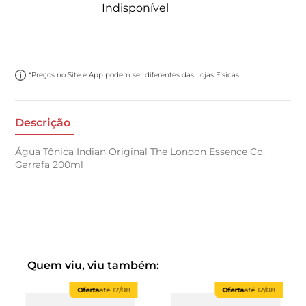
Indisponível
*Preços no Site e App podem ser diferentes das Lojas Físicas.
Descrição
Água Tônica Indian Original The London Essence Co.
Garrafa 200ml
Quem viu, viu também:
Oferta
até
17/08
Oferta
até
12/08