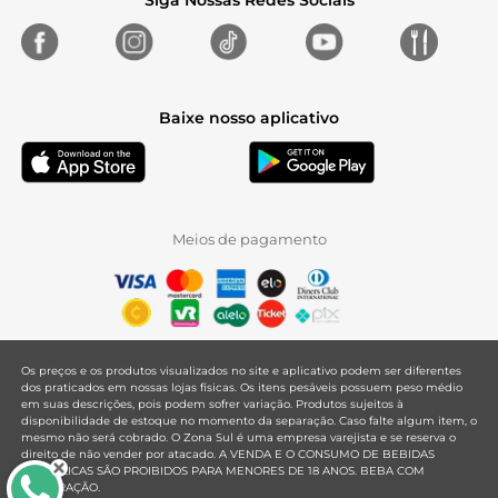
Siga Nossas Redes Sociais
Baixe nosso aplicativo
Meios de pagamento
Os preços e os produtos visualizados no site e aplicativo podem ser diferentes
dos praticados em nossas lojas físicas. Os itens pesáveis possuem peso médio
em suas descrições, pois podem sofrer variação. Produtos sujeitos à
disponibilidade de estoque no momento da separação. Caso falte algum item, o
mesmo não será cobrado. O Zona Sul é uma empresa varejista e se reserva o
direito de não vender por atacado. A VENDA E O CONSUMO DE BEBIDAS
ALCOÓLICAS SÃO PROIBIDOS PARA MENORES DE 18 ANOS. BEBA COM
MODERAÇÃO.