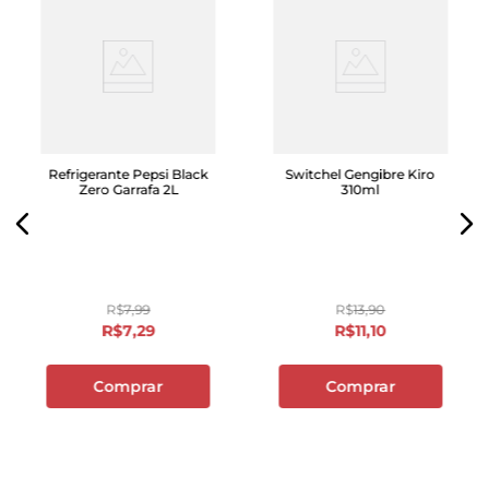
Refrigerante Pepsi Black
Switchel Gengibre Kiro
Zero Garrafa 2L
310ml
R$
7
,
99
R$
13
,
90
R$
7
,
29
R$
11
,
10
Comprar
Comprar