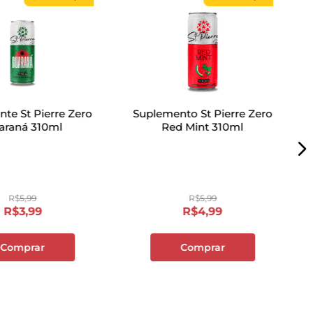
nte St Pierre Zero
Suplemento St Pierre Zero
araná 310ml
Red Mint 310ml
R$
5
,
99
R$
5
,
99
R$
3
,
99
R$
4
,
99
Comprar
Comprar