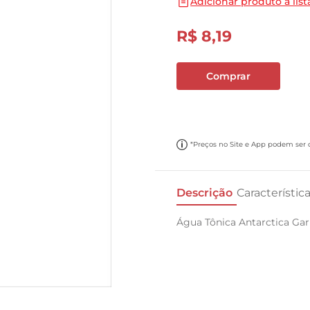
Adicionar produto a list
10
º
carne moida
R$
8
,
19
Comprar
*Preços no Site e App podem ser di
Descrição
Característic
Água Tônica Antarctica Garr