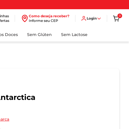
inhas
Como deseja receber?
0
Login
fertas
Informe seu CEP
dos Doces
Sem Glúten
Sem Lactose
ntarctica
marca