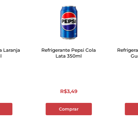
a Laranja
Refrigerante Pepsi Cola
Refrigera
l
Lata 350ml
Gu
R$
3
,
49
Comprar