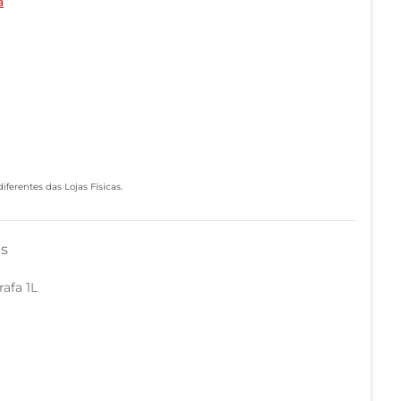
a
ferentes das Lojas Físicas.
as
afa 1L