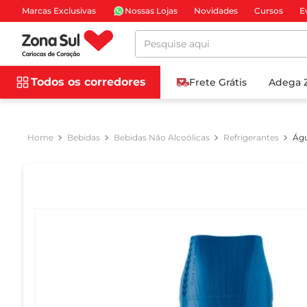
Marcas Exclusivas
Nossas Lojas
Novidades
Cursos
E
Pesquise aqui
Todos os corredores
Frete Grátis
Adega 
Bebidas
Bebidas Não Alcoólicas
Refrigerantes
Águ