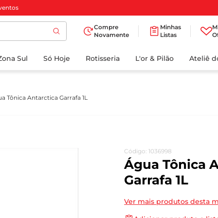
ventos
Compre
Minhas
M
Novamente
Listas
O
TERMOS MAIS
Zona Sul
Só Hoje
BUSCADOS
Rotisseria
L'or & Pilão
Ateliê 
1
º
cafe
2
º
iogurte
a Tônica Antarctica Garrafa 1L
3
º
papel higienico
4
º
manteiga
5
º
azeite
Código
:
1036998
6
º
detergente
Água Tônica A
7
º
leite
Garrafa 1L
8
º
biscoito
Ver mais produtos desta 
9
º
chocolate