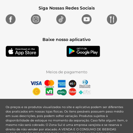
Siga Nossas Redes Sociais
Baixe nosso aplicativo
Meios de pagamento
Os preços e os produtos visualizados no site e aplicativo podem ser diferentes
dos praticados em nossas lojas físicas. Os itens pesáveis possuem peso médio
em suas descrições, pois podem sofrer variação. Produtos sujeitos à
disponibilidade de estoque no momento da separação. Caso falte algum item, o
mesmo não será cobrado. O Zona Sul é uma empresa varejista e se reserva o
direito de não vender por atacado. A VENDA E O CONSUMO DE BEBIDAS