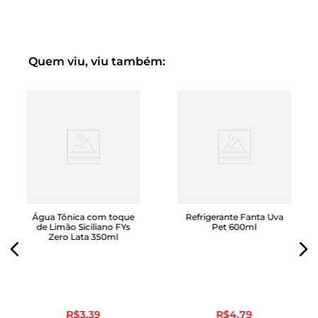
Quem viu, viu também:
Água Tônica com toque
Refrigerante Fanta Uva
de Limão Siciliano FYs
Pet 600ml
Zero Lata 350ml
R$
3
,
39
R$
4
,
79