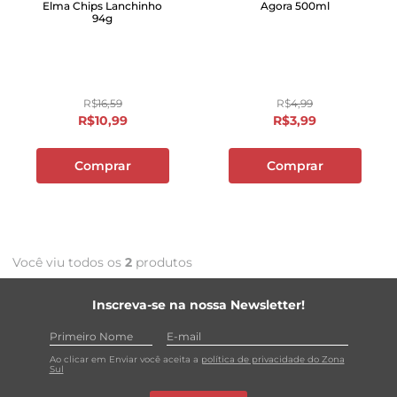
Elma Chips Lanchinho
Agora 500ml
94g
R$
16
,
59
R$
4
,
99
R$
10
,
99
R$
3
,
99
Comprar
Comprar
Você viu todos os
2
produtos
Inscreva-se na nossa Newsletter!
Ao clicar em Enviar você aceita a
política de privacidade do Zona
Sul