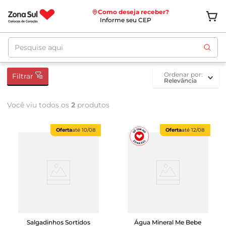
Como deseja receber?
Informe seu CEP
Pesquise aqui
ordenar por
Filtrar
Relevância
Você viu todos os
2
produtos
Oferta
até
10/08
Oferta
até
12/08
Salgadinhos Sortidos
Água Mineral Me Bebe