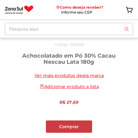
Como deseja receber?
Informe seu CEP
Pesquise aqui
Código
:
1093266
Achocolatado em Pó 30% Cacau
Nescau Lata 180g
Ver mais produtos desta marca
Adicionar produto a lista
R$
27
,
69
Comprar