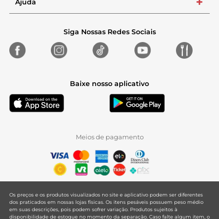
Ajuda
+
Siga Nossas Redes Sociais
Baixe nosso aplicativo
Meios de pagamento
Os preços e os produtos visualizados no site e aplicativo podem ser diferentes
dos praticados em nossas lojas físicas. Os itens pesáveis possuem peso médio
em suas descrições, pois podem sofrer variação. Produtos sujeitos à
disponibilidade de estoque no momento da separação. Caso falte algum item, o