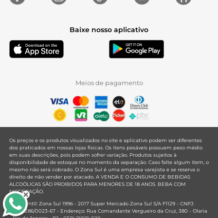
Baixe nosso aplicativo
Meios de pagamento
Os preços e os produtos visualizados no site e aplicativo podem ser diferentes
dos praticados em nossas lojas físicas. Os itens pesáveis possuem peso médio
em suas descrições, pois podem sofrer variação. Produtos sujeitos à
disponibilidade de estoque no momento da separação. Caso falte algum item, o
mesmo não será cobrado. O Zona Sul é uma empresa varejista e se reserva o
direito de não vender por atacado. A VENDA E O CONSUMO DE BEBIDAS
ALCOÓLICAS SÃO PROIBIDOS PARA MENORES DE 18 ANOS. BEBA COM
MODERAÇÃO.
Copyright© Zona Sul 1996 - 2017 Super Mercado Zona Sul S/A F1129 - CNPJ:
33.381.286/0023-67 - Endereço: Rua Comandante Vergueiro da Cruz, 380 - Olaria