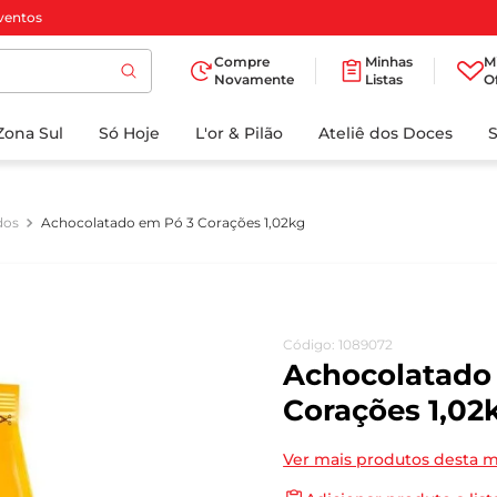
ventos
Compre
Minhas
M
Novamente
Listas
O
TERMOS MAIS
Zona Sul
Só Hoje
BUSCADOS
L'or & Pilão
Ateliê dos Doces
1
º
cafe
2
º
papel higienico
dos
Achocolatado em Pó 3 Corações 1,02kg
3
º
iogurte
4
º
manteiga
5
º
detergente
Código
:
1089072
6
º
azeite
Achocolatado
7
º
biscoito
Corações 1,02
8
º
leite
Ver mais produtos desta 
9
º
chocolate