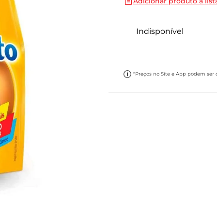
Adicionar produto a list
10
º
cebola
Indisponível
*Preços no Site e App podem ser di