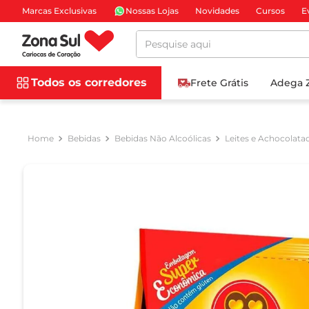
Marcas Exclusivas
Nossas Lojas
Novidades
Cursos
E
Pesquise aqui
Todos os corredores
Frete Grátis
Adega 
Bebidas
Bebidas Não Alcoólicas
Leites e Achocolata