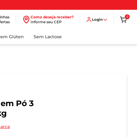
inhas
Como deseja receber?
0
Login
fertas
Informe seu CEP
Sem Glúten
Sem Lactose
 em Pó 3
kg
marca