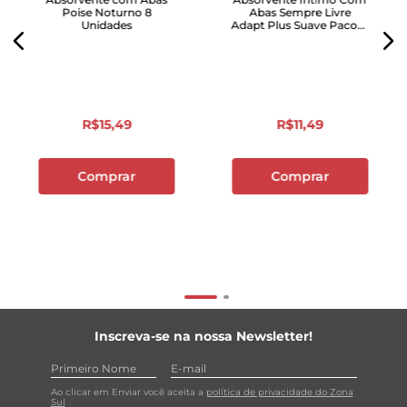
Poise Noturno 8
Abas Sempre Livre
Unidades
Adapt Plus Suave Pacote
Com 16 Unidades
R$
15
,
49
R$
11
,
49
Comprar
Comprar
Inscreva-se na nossa Newsletter!
Ao clicar em Enviar você aceita a
política de privacidade do Zona
Sul