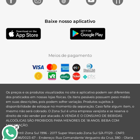
Baixe nosso aplicativo
Meios de pagamento
Os preços e os produtos visualizados no site e aplicativo podem ser diferentes
dos praticados em nossas lojas físicas. Os itens pesáveis possuem peso médio
em suas descrições, pois podem sofrer variação. Produtos sujeitos à
disponibilidade de estoque no momento da separação. Caso falte algum item, o
mesmo não será cobrado. O Zona Sul é uma empresa varejista e se reserva o
direito de não vender por atacado. A VENDA E O CONSUMO DE BEBIDAS
ALCOÓLICAS SÃO PROIBIDOS PARA MENORES DE 18 ANOS. BEBA COM
MODERAÇÃO.
Copyright© Zona Sul 1996 - 2017 Super Mercado Zona Sul S/A F1129 - CNPJ:
33.381.286/0023-67 - Endereço: Rua Comandante Vergueiro da Cruz, 380 - Olaria